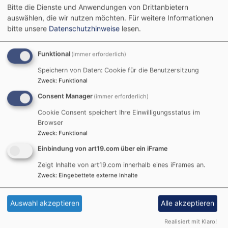
Bitte die Dienste und Anwendungen von Drittanbietern
Frau Krüger und Frau Körber
auswählen, die wir nutzen möchten.
Für weitere Informationen
Unsere Mesnerinnen in St. Helena haben sich ein
bitte unsere
Datenschutzhinweise
lesen.
Motto für ihre Arbeit gegeben: Sie wünschen sich
einen offenen Umgang mit allen am Gottesdienst
Funktional
(immer erforderlich)
Beteiltigten. Sie sind offen für Anregungen,
Speichern von Daten: Cookie für die Benutzersitzung
Änderungswünsche und Verbesserungsvorschläge
Zweck
:
Funktional
und bevorzugen darum das „offene Wort“.
Consent Manager
(immer erforderlich)
Frau Krüger erreichen Sie unter der Telefonnummer
Cookie Consent speichert Ihre Einwilligungsstatus im
09155/9279968
Browser
Zweck
:
Funktional
und Frau Körber unter 09155/541.
Einbindung von art19.com über ein iFrame
Seit Dezember 2018 werden Frau Krüger und Frau
Zeigt Inhalte von art19.com innerhalb eines iFrames an.
Körber in St. Helena von Gabi und Walter Beer
Zweck
:
Eingebettete externe Inhalte
unterstützt. Im Festgottesdienst am 9. Dezember
wurden sie in ihren Dienst eingesegnet.
Auswahl akzeptieren
Alle akzeptieren
Realisiert mit Klaro!