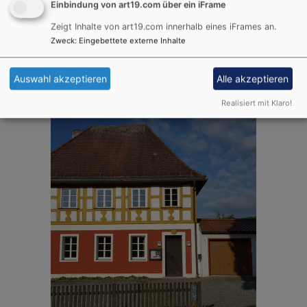
Einbindung von art19.com über ein iFrame
Zeigt Inhalte von art19.com innerhalb eines iFrames an.
Zweck
:
Eingebettete externe Inhalte
Wenn nichts anderes genannt ist, finden die
Veranstaltungen im
Gemeindehaus
in Großengsee
Auswahl akzeptieren
Alle akzeptieren
statt.
Realisiert mit Klaro!