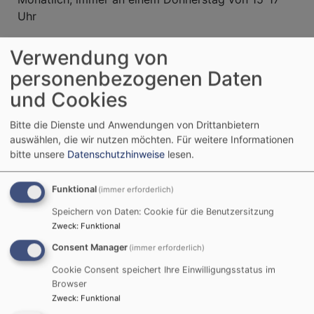
Uhr
Posaunenchor
:
Verwendung von
Freitag ab 20 Uhr - während der Sommerzeit um
personenbezogenen Daten
20:30 Uhr
und Cookies
Ökumenischer
Männerkreis
"Man(n) trifft sich"
Monatlich zu wechselnden Terminen - das aktuelle
Bitte die Dienste und Anwendungen von Drittanbietern
Programm finden Sie
hier
.
auswählen, die wir nutzen möchten.
Für weitere Informationen
bitte unsere
Datenschutzhinweise
lesen.
Filmnachmittag
Alle zwei Monate, außer in der Sommerpause,
Funktional
(immer erforderlich)
immer Sonntags um 15 Uhr
Speichern von Daten: Cookie für die Benutzersitzung
Zweck
:
Funktional
Redaktionsteam
Zweimonatlich zur Erstellung des Gemeindebriefs
Consent Manager
(immer erforderlich)
Cookie Consent speichert Ihre Einwilligungsstatus im
Kirchenvorstand
:
Browser
Monatlich, an verschiedenen Wochentagen, ab 19
Zweck
:
Funktional
Uhr und bei Bedarf