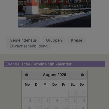
Gemeindehaus
Gruppen
Kreise
Erwachsenenbildung
Evangelische-Termine Minikalender
August
2026
Mo
Di
Mi
Do
Fr
Sa
So
1
2
3
4
5
6
7
8
9
10
11
12
13
14
15
16