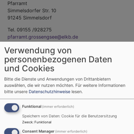
Pfarramt
Simmelsdorfer Str. 10
91245 Simmelsdorf
Tel. 09155 /928275
pfarramt.grossengsee@elkb.de
Verwendung von
Breadcrumb
Startseite
Kontakt
personenbezogenen Daten
Kontakt
und Cookies
Bitte die Dienste und Anwendungen von Drittanbietern
auswählen, die wir nutzen möchten.
Für weitere Informationen
bitte unsere
Datenschutzhinweise
lesen.
Ihr Name
Funktional
(immer erforderlich)
Ihre E-Mail-Adresse
Speichern von Daten: Cookie für die Benutzersitzung
Zweck
:
Funktional
Consent Manager
(immer erforderlich)