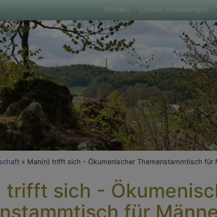
Fußbereichsmen
Kontakt
Cookie-Einstellungen
umb
schaft
Man(n) trifft sich - Ökumenischer Themenstammtisch für
 trifft sich - Ökumenisc
stammtisch für Männe