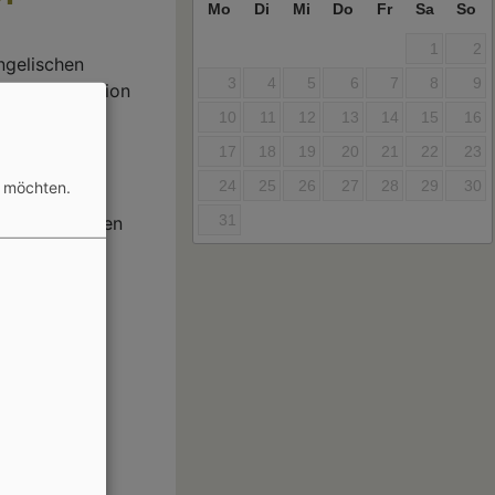
Mo
Di
Mi
Do
Fr
Sa
So
1
2
ngelischen
3
4
5
6
7
8
9
Mehr Information
10
11
12
13
14
15
16
17
18
19
20
21
22
23
24
25
26
27
28
29
30
n möchten.
. Die
31
nen Referenten
ngen,
rch unsere
: