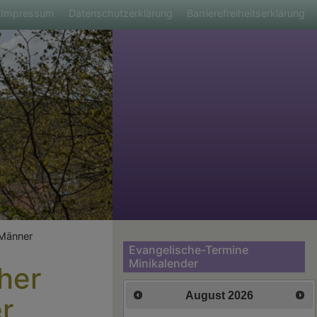
ü
Impressum
Datenschutzerklärung
Barrierefreiheitserklärung
 Männer
Evangelische-Termine
Minikalender
her
August
2026
r