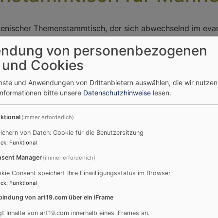
menischer Themenstammtisch, der sich abwechselnd im eva
roßengsee oder im katholischen Pfarrheim in Bühl trifft. 
ndung von personenbezogenen
Männerarbeit finden Sie
hier
.
 und Cookies
enste und Anwendungen von Drittanbietern auswählen, die wir nutze
ientieren sich an den persönlichen Fragen von uns Männern
Informationen bitte unsere
Datenschutzhinweise
lesen.
innen mit einer Fränkischen Brotzeit, danach hören wir ei
it uns ins Gespräch zu kommen. Oder wir besuchen Einrichtu
ktional
(immer erforderlich)
 und Menschen um uns zu informieren. Oder wir wandern du
 genießen das Leben.
ichern von Daten: Cookie für die Benutzersitzung
ck
:
Funktional
ächsten Treffen finden Sie bei
"Veranstaltungen"
.
sent Manager
(immer erforderlich)
kie Consent speichert Ihre Einwilligungsstatus im Browser
ck
:
Funktional
Kontakt zum Ökumenischen Themenstammtisch für Männer
bindung von art19.com über ein iFrame
Hans Raum in Winterstein 09155/535
gt Inhalte von art19.com innerhalb eines iFrames an.