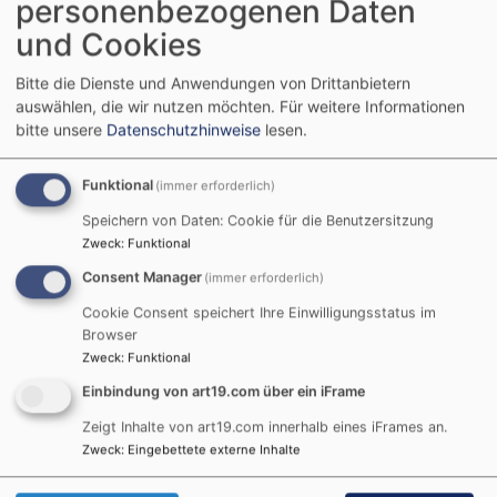
personenbezogenen Daten
Eröffnung der
und Cookies
Toilette in St.
Bitte die Dienste und Anwendungen von Drittanbietern
auswählen, die wir nutzen möchten.
Für weitere Informationen
Helena
bitte unsere
Datenschutzhinweise
lesen.
Funktional
(immer erforderlich)
Am 12. Juni 2016 wurde, nach langer Planungs- und
Speichern von Daten: Cookie für die Benutzersitzung
Bauzeit, das neue Klohäuschen in St. Helena im
Zweck
:
Funktional
Kirchgarten eröffnet.
Consent Manager
(immer erforderlich)
Cookie Consent speichert Ihre Einwilligungsstatus im
Browser
Zweck
:
Funktional
Einbindung von art19.com über ein iFrame
Zeigt Inhalte von art19.com innerhalb eines iFrames an.
Zweck
:
Eingebettete externe Inhalte