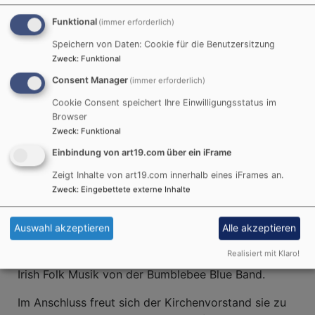
Salz und Licht
Funktional
(immer erforderlich)
Speichern von Daten: Cookie für die Benutzersitzung
Gemeinsam mit
Zweck
:
Funktional
unseren Nachbar*innen
Consent Manager
(immer erforderlich)
aus Hiltpoltstein laden
Cookie Consent speichert Ihre Einwilligungsstatus im
wir zu einem
Browser
Freiluftgottesdienst im
Zweck
:
Funktional
Kirchgarten St. Helena
Einbindung von art19.com über ein iFrame
am 26.07.2026 um
Zeigt Inhalte von art19.com innerhalb eines iFrames an.
10:00 Uhr ein.
Zweck
:
Eingebettete externe Inhalte
Der Gottesdienst wird
gerahmt von
Auswahl akzeptieren
Alle akzeptieren
Gemeindeliedern mit
Realisiert mit Klaro!
Gitarrenmusik sowie
Bildrechte
Jonas Moßdorf
Irish Folk Musik von der Bumblebee Blue Band.
Im Anschluss freut sich der Kirchenvorstand sie zu