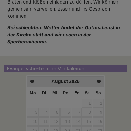
Braten und Klößen einladen zu dürfen. Wir können
gemeinsam verweilen, essen und ins Gespräch
kommen.
Bei schlechtem Wetter findet der Gottesdienst in
der Kirche statt und wir essen in der
Sperberscheune.
Evangelische-Termine Minikalender
August
2026
Mo
Di
Mi
Do
Fr
Sa
So
1
2
3
4
5
6
7
8
9
10
11
12
13
14
15
16
17
18
19
20
21
22
23