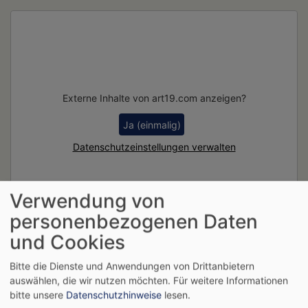
Externe Inhalte von art19.com anzeigen?
Ja (einmalig)
Datenschutzeinstellungen verwalten
Verwendung von
personenbezogenen Daten
und Cookies
Bitte die Dienste und Anwendungen von Drittanbietern
Breadcrumb
Startseite
Salz und Licht
auswählen, die wir nutzen möchten.
Für weitere Informationen
bitte unsere
Datenschutzhinweise
lesen.