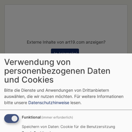
Externe Inhalte von art19.com anzeigen?
Ja (einmalig)
Verwendung von
Datenschutzeinstellungen verwalten
personenbezogenen Daten
und Cookies
Bitte die Dienste und Anwendungen von Drittanbietern
auswählen, die wir nutzen möchten.
Für weitere Informationen
bitte unsere
Datenschutzhinweise
lesen.
Funktional
(immer erforderlich)
Breadcrumb
Startseite
Neuer Kurs für Anfänger*innen im
Posaunenchor
Speichern von Daten: Cookie für die Benutzersitzung