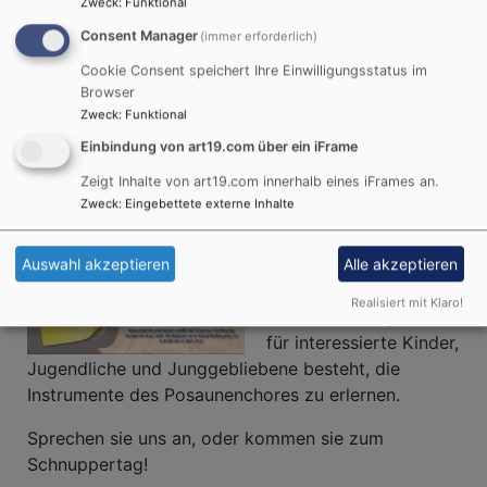
Zweck
:
Funktional
Neuer Kurs für
Consent Manager
(immer erforderlich)
Cookie Consent speichert Ihre Einwilligungsstatus im
Anfänger*innen im
Browser
Zweck
:
Funktional
Posaunenchor
Einbindung von art19.com über ein iFrame
Zeigt Inhalte von art19.com innerhalb eines iFrames an.
Zweck
:
Eingebettete externe Inhalte
Nach dem Erfolg des
Jungbläserkurses 2024
freuen wir uns, das ab
Auswahl akzeptieren
Alle akzeptieren
dem nächsten Jahr
Realisiert mit Klaro!
wieder die Möglichkeit
für interessierte Kinder,
Jugendliche und Junggebliebene besteht, die
Instrumente des Posaunenchores zu erlernen.
Sprechen sie uns an, oder kommen sie zum
Schnuppertag!