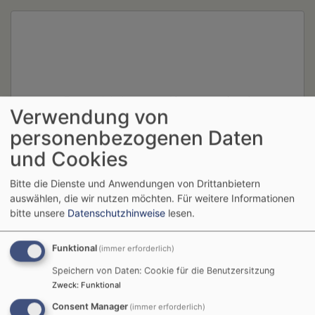
Externe Inhalte von art19.com anzeigen?
Verwendung von
Ja (einmalig)
personenbezogenen Daten
Datenschutzeinstellungen verwalten
und Cookies
Bitte die Dienste und Anwendungen von Drittanbietern
auswählen, die wir nutzen möchten.
Für weitere Informationen
bitte unsere
Datenschutzhinweise
lesen.
Funktional
(immer erforderlich)
Speichern von Daten: Cookie für die Benutzersitzung
Breadcrumb
Startseite
Kirchenkiddies September 2025
Zweck
:
Funktional
Consent Manager
(immer erforderlich)